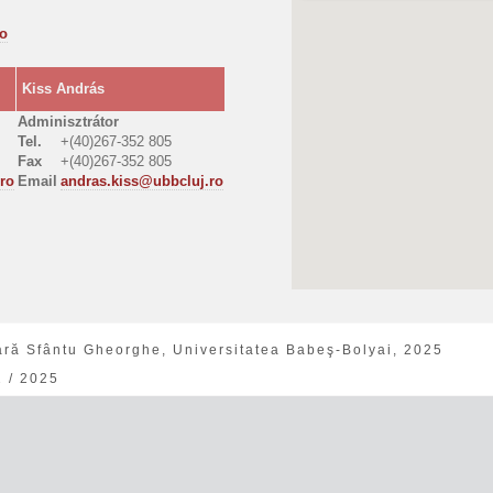
ro
Kiss András
Adminisztrátor
Tel.
+(40)267-352 805
Fax
+(40)267-352 805
ro
Email
andras.kiss@ubbcluj.ro
ară Sfântu Gheorghe, Universitatea Babeş-Bolyai, 2025
2 / 2025