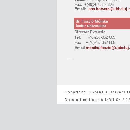
Telefon:
+(40)267-352 805
Fax:
+(40)267-352 805
Email:
ana.horvath@ubbcluj.
dr. Fosztó Mónika
lector universitar
Director Extensie
Tel.
+(40)267-352 805
Fax
+(40)267-352 805
Email
monika.foszto@ubbcluj.
---->
Copyright: Extensia Universit
Data ultimei actualizări:
04 / 1