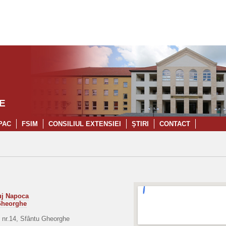
E
PAC
FSIM
CONSILIUL EXTENSIEI
ŞTIRI
CONTACT
uj Napoca
 Gheorghe
i nr.14, Sfântu Gheorghe