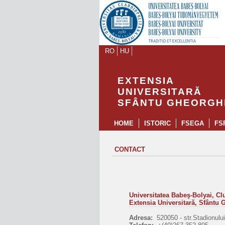
RO
HU
EXTENSIA
UNIVERSITARĂ
SFÂNTU GHEORGH
HOME
ISTORIC
FSEGA
FS
CONTACT
Universitatea Babeş-Bolyai, Cl
Extensia Universitară, Sfântu
Adresa:
520050 - str.Stadionulu