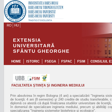
RO
HU
EXTENSIA
UNIVERSITARĂ
SFÂNTU GHEORGHE
HOME
ISTORIC
FSEGA
FSPAC
FSIM
CONSILIUL E
FACULTATEA ŞTIINŢA ŞI INGINERIA MEDIULUI
Prin absolvirea în regim Bologna (4 ani) a specializării "Ingineria sis
de licenţă: 4 ani (8 semestre) şi 240 credite de studiu transferabil
diplomă ce atestă că după finalizarea studiilor universitare de licenţă,
în domeniul de specializare ingineria mediului, precum şi abilităţi cog
specializarea "Ingineria sistemelor biotehnice şi ecologice".