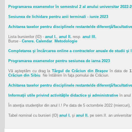
Programarea examenelor în semestrul 2 al anului universitar 2022-
Sesiunea de lichidare pentru anii terminali - iunie 2023
Achitarea taxelor pentru disciplinele restante/de diferenţă/facultativ
Lista bursierilor (ID) -
anul I.
,
anul II.
resp.
anul III.
Burse -
Cerere.
Calendar
.
Metodologie
Completarea şi încărcarea online a contractelor anuale de studii şi l
Programarea examenelor pentru sesiunea de iarna 2023
Vă aşteptăm cu drag la
Târgul de Crăciun din Braşov
în data de
1
Crăciun din Sibiu
. Ne întâlnim în faţa pomului de Crăciun.
Achitarea taxelor pentru disciplinele restante/de diferenţă/facultativ
Informaţii utile privind activităţile didactice şi administrative
în anul
În atenţia studenţilor din anul I.! Pe data de 5 octombrie 2022 (miercuri), o
Tabel nominal cu bursieri (ID)
anul I.
şi
anul II.
pe sem.II. an universita