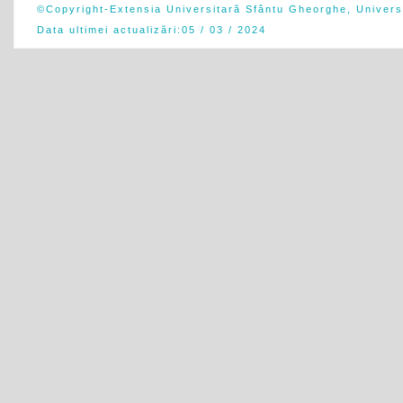
©Copyright-Extensia Universitară Sfântu Gheorghe, Univers
Data ultimei actualizări:
05 / 03 / 2024