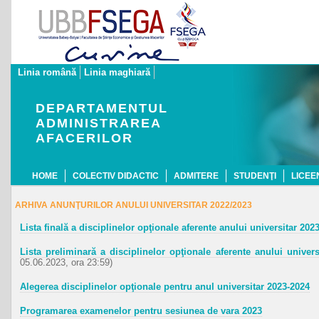
Linia română
Linia maghiară
DEPARTAMENTUL
ADMINISTRAREA
AFACERILOR
HOME
COLECTIV DIDACTIC
ADMITERE
STUDENŢI
LICEE
ARHIVA ANUNŢURILOR ANULUI UNIVERSITAR 2022/2023
Lista finală a disciplinelor opţionale aferente anului universitar 2
Lista preliminară a disciplinelor opţionale aferente anului unive
05.06.2023, ora 23:59)
Alegerea disciplinelor opţionale pentru anul universitar 2023-2024
Programarea examenelor pentru sesiunea de vara 2023