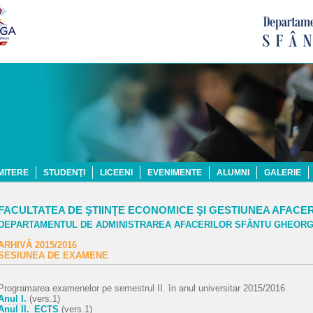
MITERE
STUDENŢI
LICEENI
EVENIMENTE
ALUMNI
GALERIE
FACULTATEA DE ŞTIINŢE ECONOMICE ŞI GESTIUNEA AFACE
DEPARTAMENTUL DE ADMINISTRAREA AFACERILOR SFÂNTU GHEOR
ARHIVĂ 2015/2016
SESIUNEA DE EXAMENE
Programarea examenelor pe semestrul II. în anul universitar 2015/2016
Anul I.
(vers.1)
Anul II._ECTS
(vers.1)