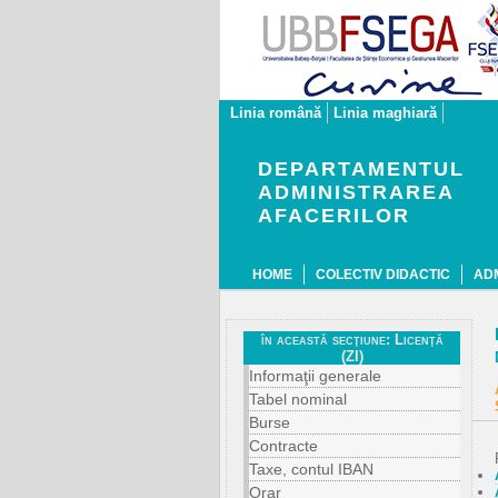
Linia română
Linia maghiară
DEPARTAMENTUL
ADMINISTRAREA
AFACERILOR
HOME
COLECTIV DIDACTIC
AD
în această secţiune: Licenţă
(ZI)
Informaţii generale
Tabel nominal
Burse
Contracte
Taxe, contul IBAN
Orar