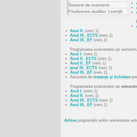
Sesiune de examene
Finalizarea studiilor. Licenţă
Anul II.
(vers.1)
Anul III._ECTS
(vers.1)
Anul III._EF
(vers.1)
Programarea examenelor pe semestrul 
Anul I.
(vers.1)
Anul II._ECTS
(vers.1)
Anul II._EF
(vers.1)
anul III._ECTS
(vers.1)
Anul III._EF
(vers.1)
Aesiunea de
restanţe şi lichidare
pen
Programarea examenelor pe
semestru
Anul I.
(vers.1)
Anul II.
(vers.1)
Anul III._ECTS
(vers.1)
Anul III._EF
(vers.1)
Arhiva
programării anilor universitare ant