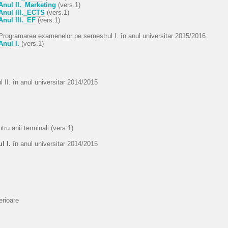
Anul II._Marketing
(vers.1)
Anul III._ECTS
(vers.1)
Anul III._EF
(vers.1)
Programarea examenelor pe semestrul I. în anul universitar 2015/2016
Anul I.
(vers.1)
II. în anul universitar 2014/2015
tru anii terminali (vers.1)
l I.
în anul universitar 2014/2015
erioare