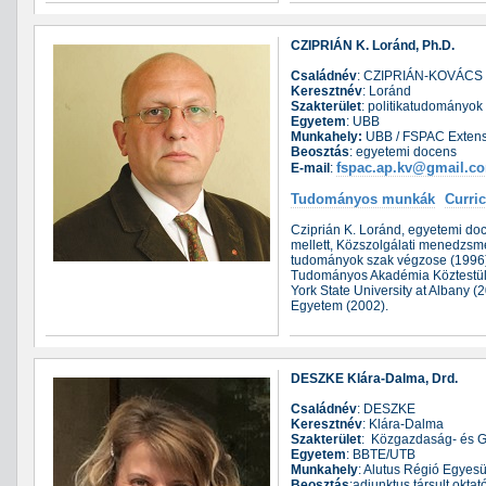
CZIPRIÁN K. Loránd, Ph.D.
Családnév
: CZIPRIÁN-KOVÁCS
Keresztnév
: Loránd
Szakterület
: politikatudományok
Egyetem
: UBB
Munkahely:
UBB / FSPAC Extensi
Beosztás
: egyetemi docens
fspac.ap.kv@gmail.c
E-mail
:
Tudományos munkák
Curri
Cziprián K. Loránd, egyetemi doc
mellett, Közszolgálati menedzsme
tudományok szak végzose (1996), 
Tudományos Akadémia Köztestület
York State University at Albany
Egyetem (2002).
DESZKE Klára-Dalma, Drd.
Családnév
: DESZKE
Keresztnév
: Klára-Dalma
Szakterület
: Közgazdaság- és 
Egyetem
: BBTE/UTB
Munkahely
: Alutus Régió Egyesü
Beosztás
:adjunktus,társult oktat