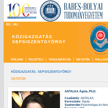
RO
HU
KÖZIGAZGATÁS
SEPSISZENTGYÖRGY
RÓLUNK
FELVÉTELI
TANULMÁNYOK
OKTATÓK
HALLGA
KÖZIGAZGATÁS. SEPSISZENTGYÖRGY
OKTATÓK
ANTALKA Ágota, Ph.D.
Családnév
: ANTALKA
Keresztnév
: Ágota
Szakterület
:Pszichológia és N