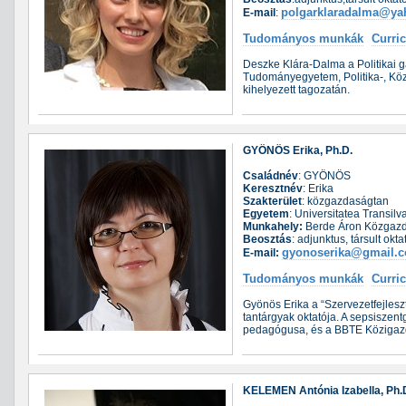
polgarklaradalma@y
E-mail
:
Tudományos munkák
Curri
Deszke Klára-Dalma a Politikai g
Tudományegyetem, Politika-, Kö
kihelyezett tagozatán.
GYÖNÖS Erika, Ph.D.
Családnév
: GYÖNÖS
Keresztnév
: Erika
Szakterület
: közgazdaságtan
Egyetem
: Universitatea Transil
Munkahely:
Berde Áron Közgazd
Beosztás
: adjunktus, társult okt
gyonoserika@gmail.
E-mail:
Tudományos munkák
Curri
Gyönös Erika a “Szervezetfejles
tantárgyak oktatója. A sepsisze
pedagógusa, és a BBTE Közigazga
KELEMEN Antónia Izabella, Ph.