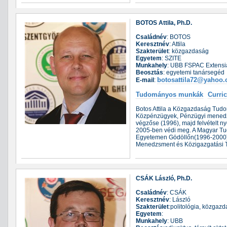
BOTOS Attila, Ph.D.
Családnév
: BOTOS
Keresztnév
: Attila
Szakterület
: közgazdaság
Egyetem
: SZITE
Munkahely
: UBB FSPAC Extensia
Beosztás
: egyetemi tanársegéd
botosattila72@yahoo
E-mail
:
Tudományos munkák
Curri
Botos Attila a Közgazdaság Tudom
Közpénzügyek, Pénzügyi menedz
végzőse (1996), majd felvételt n
2005-ben védi meg. A Magyar Tudo
Egyetemen Gödöllőn(1996-2000).
Menedzsment és Közigazgatási Ta
CSÁK László, Ph.D.
Családnév
: CSÁK
Keresztnév
: László
Szakterület
:politológia, közgaz
Egyetem
:
Munkahely
: UBB