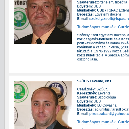
Szakterület
:történelem/ filozófia
Egyetem
: UBB
Munkahely:
UBB / FSPAC Extensi
Beosztás
: Egyetemi docens
szekely.zsolt@fspac.r
E-mail
:
Tudományos munkák
Curri
Székely Zsolt egyetemi docens, 
közigazgatás-története és a Közs
politikatudományi és kommunikáci
korábban a kar adjunktusa, (200
főkutatója, 1978-1992 közt a Sz
köztestületi tagja. A Soros Alap
ösztöndíjasa.
SZŐCS Levente, Ph.D.
Családnév
: SZŐCS
Keresztnév
: Levente
Szakterület
: Szociológia
Egyetem
: UBB
Munkahely
: ISJ Covasna
Beosztás
: adjunktus, társult okt
pirostrabant@yahoo.
E-mail
:
Tudományos munkák
Curri