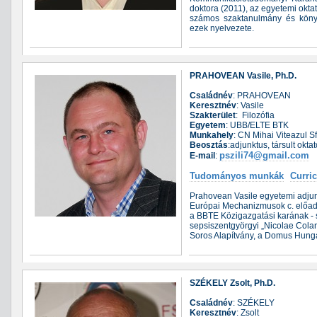
doktora (2011), az egyetemi okta
számos szaktanulmány és könyv s
ezek nyelvezete.
PRAHOVEAN Vasile, Ph.D.
Családnév
: PRAHOVEAN
Keresztnév
: Vasile
Szakterület
: Filozófia
Egyetem
: UBB/ELTE BTK
Munkahely
: CN Mihai Viteazul 
Beosztás
:adjunktus, társult oktat
pszili74@gmail.com
E-mail
:
Tudományos munkák
Curri
Prahovean Vasile egyetemi adjunk
Európai Mechanizmusok c. előadá
a BBTE Közigazgatási karának - s
sepsiszentgyörgyi „Nicolae Colan
Soros Alapítvány, a Domus Hunga
SZÉKELY Zsolt, Ph.D.
Családnév
: SZÉKELY
Keresztnév
: Zsolt