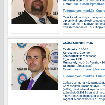
Beosztás
:adjunktus, társult oktat
laszlo.csak@gmail.c
E-mail
:
Tudományos munkák
Curri
Csák László a közgazdaságtudomá
diplomával rendelkezik a megúju
tagja 2009-től, a Magyar Tudomán
Csíkszeredában él. Társult egy
CSŐSZ Csongor, Ph.D.
Családnév
: CSŐSZ
Keresztnév
: Csongor
Szakterület
: közgazdaság
Egyetem
: UBB
Munkahely:
Adó- és Pénzügyi Hi
Beosztás
: társultoktató
csongorcsosz@yaho
E-mail
:
Tudományos munkák
Curri
Csősz Csongor a Közgazdaságtudom
Gazdaságtan, Közpénzügyek, Pén
(2007), majd felvételt nyert a K
számvitelből 2014-ben védi meg, 
magyarországi gazdasági vállala
Tagozat, Menedzsment és Közigazg