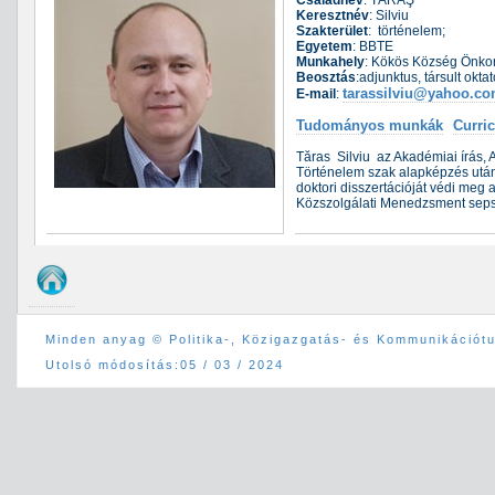
Családnév
: TĂRAŞ
Keresztnév
: Silviu
Szakterület
: történelem;
Egyetem
: BBTE
Munkahely
: Kökös Község Önko
Beosztás
:adjunktus, társult oktat
tarassilviu@yahoo.c
E-mail
:
Tudományos munkák
Curri
Tăras Silviu az Akadémiai írás, 
Történelem szak alapképzés után
doktori disszertációját védi me
Közszolgálati Menedzsment sepsi
Minden anyag © Politika-, Közigazgatás- és Kommunikációt
Utolsó módosítás:
05 / 03 / 2024