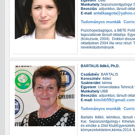
Egyetem
: UBB
Munkahely
:Sepsziszentgyörgyi S
Beosztás
: adjunktus, társult okt
antalkaagota@yahoo
E-mail
:
Tudományos munkák
Curri
Pszichopedagógus, a BBTE Polit
tagozatának társult oktatója. E
(Kolozsvár, 2004). Doktori diss
oktatásban 2004 óta vesz részt. 
neveléstudományok.
BARTALIS Ildikó, Ph.D.
Családnév
: BARTALIS
Keresztnév
: Ildikó
Szakterület
: kémia
Egyetem
: Universitatea Tehnică 
Munkahely
:UBB
Beosztás
: adjunktus, társult okt
kimildi59@gmail.com
E-mail:
Tudományos munkák
Curri
Bartalis Ildikó, kémikus, társ
Kar, Sepsiszentgyörgy-i Kihelyez
és elnöke a Zöld KlubEgyesület
környezetvédelem,kémia.2014- M