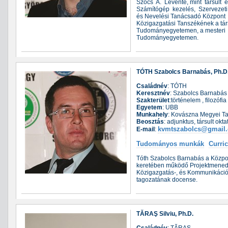
Szőcs A. Levente, mint társult
Számítógép kezelés, Szervezeti
és Nevelési Tanácsadó Központ 
Közigazgatási Tanszékének a társ
Tudományegyetemen, a mesteri fo
Tudományegyetemen.
TÓTH Szabolcs Barnabás, Ph.D
Családnév
: TÓTH
Keresztnév
: Szabolcs Barnabás
Szakterület
:történelem , filozófia
Egyetem
: UBB
Munkahely
: Kovászna Megyei T
Beosztás
: adjunktus, társult okta
kvmtszabolcs@gmail
E-mail
:
Tudományos munkák
Curri
Tóth Szabolcs Barnabás a Közpol
keretében működő Projektmenedz
Közigazgatás-, és Kommunikáció
tagozatának docense.
TĂRAŞ Silviu, Ph.D.