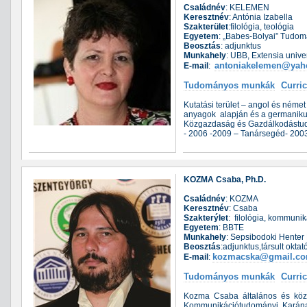
Családnév
: KELEMEN
Keresztnév
: Antónia Izabella
Szakterület
:filológia, teológia
Egyetem
: „Babes-Bolyai” Tudo
Beosztás
: adjunktus
Munkahely
: UBB, Extensia unive
antoniakelemen@yah
E-mail
:
Tudományos munkák
Curri
Kutatási terület – angol és német
anyagok alapján és a germanikus
Közgazdaság és Gazdálkodástudom
- 2006 -2009 – Tanársegéd- 2003
KOZMA Csaba, Ph.D.
Családnév
: KOZMA
Keresztnév
: Csaba
Szakterýlet
: filológia, kommuni
Egyetem
: BBTE
Munkahely
: Sepsibodoki Henter 
Beosztás
:adjunktus,társult oktat
kozmacska@gmail.c
E-mail
:
Tudományos munkák
Curri
Kozma Csaba általános és közép
Kommunikációtudományi Karának S